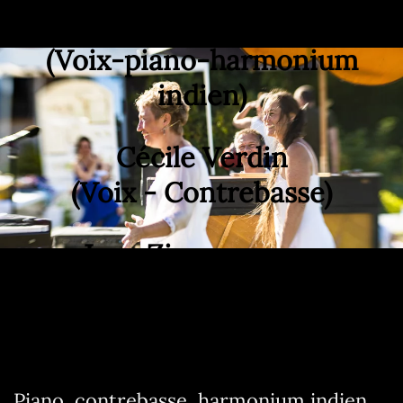
Clare Hine-Goubin
(Voix-piano-harmonium
indien)
Cécile Verdin
(Voix - Contrebasse)
Jean Zimmermann
(piano - contrebasse -
violon-voix)
Piano, contrebasse, harmonium indien,